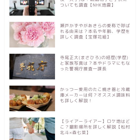
ついても調査【NHK地震】
瀬戸かずやがあきらの愛称で呼ば
れる由来は？本名や年齢、学歴を
詳しく調査【宝塚花組】
寺尾正大(まさひろ)の経歴(学歴)
と家族写真は？本やドラマにもな
った警視庁捜査一課長
かっつー愛用のたこ焼き器と冷蔵
庫メーカーは何？オススメ調味料
も詳しく解説！
【ライアーライアー】ロケ地はど
こ？撮影場所を詳しく解説【松村
北斗×森七菜】