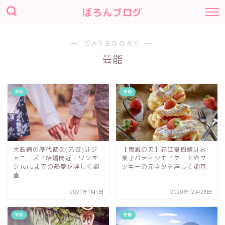
ばろんブログ
― CATEGORY ―
芸能
芸能
芸能
大政絢の歴代彼氏(元彼)はジ
【鬼滅の刃】花江夏樹嫁はお
ャニーズ？結婚間近・ワンオ
菓子パティシエ？ケーキやク
クToruまでの熱愛を詳しく調
ッキーの元ネタを詳しく調査
査
2021年1月1日
2020年12月28日
芸能
芸能