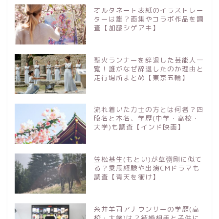
オルタネート表紙のイラストレー
ターは誰？画集やコラボ作品を調
査【加藤シゲアキ】
聖火ランナーを辞退した芸能人一
覧！誰がなぜ辞退したのか理由と
走行場所まとめ【東京五輪】
流れ着いた力士の方とは何者？四
股名と本名、学歴(中学・高校・
大学)も調査【インド映画】
笠松基生(もとい)が草彅剛に似て
る？乗馬経験や出演CMドラマも
調査【青天を衝け】
糸井羊司アナウンサーの学歴(高
校・大学)は？結婚相手と子供に