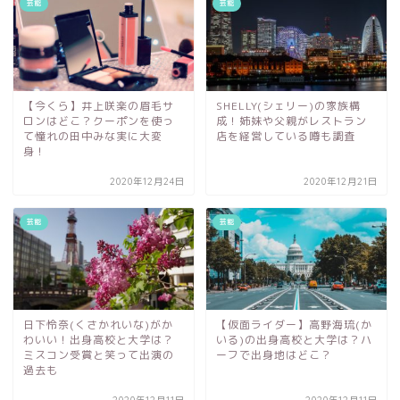
芸能
芸能
【今くら】井上咲楽の眉毛サ
SHELLY(シェリー)の家族構
ロンはどこ？クーポンを使っ
成！姉妹や父親がレストラン
て憧れの田中みな実に大変
店を経営している噂も調査
身！
2020年12月24日
2020年12月21日
芸能
芸能
日下怜奈(くさかれいな)がか
【仮面ライダー】高野海琉(か
わいい！出身高校と大学は？
いる)の出身高校と大学は？ハ
ミスコン受賞と笑って出演の
ーフで出身地はどこ？
過去も