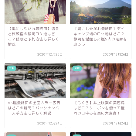
【嵐にしやがれ最終回】温泉
【嵐にしやがれ最終回】デイ
と旅館宿の静岡ロケ地はど
キャンプ場のロケ地はどこ？
こ？値段と予約方法も詳しく
静岡を堪能した嵐5人の足跡を
解説
辿ろう
2020年12月28日
2020年12月26日
芸能
芸能
VS嵐最終回の全面カラー広告
【今くら】井上咲楽の美容院
はどこの新聞？バックナンバ
はどこ？クーポンを使って憧
ー入手方法も詳しく解説
れの田中みな実に大変身！
2020年12月24日
2020年12月24日