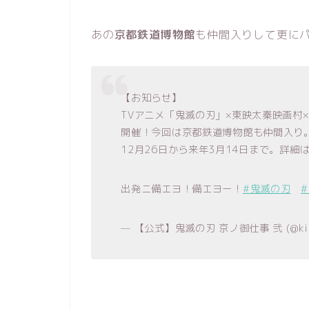
あの
京都鉄道博物館
も仲間入りして更に
【お知らせ】
TVアニメ「鬼滅の刃」×東映太秦映画村
開催！今回は京都鉄道博物館も仲間入り
12月26日から来年3月14日まで。詳
出発ニ備エヨ！備エヨー！
#鬼滅の刃
— 【公式】鬼滅の刃 京ノ御仕事 弐 (@kime