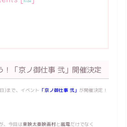
hide
う！「京ノ御仕事 弐」開催決定
日(日)まで、イベント
「京ノ御仕事 弐」
が開催決定！
すが、今回は
東映太秦映画村
と
嵐電
だけでなく