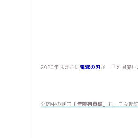
2020年はまさに
鬼滅の刃
が一世を風靡し
公開中の映画
「無限列車編」
も、日々新