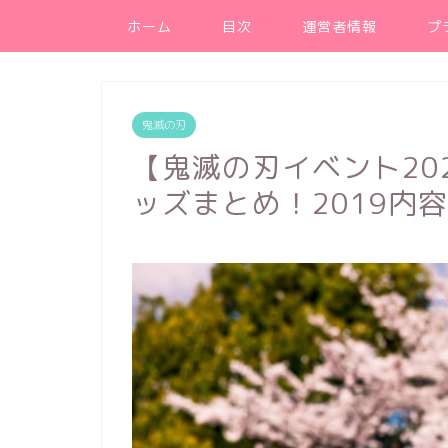
ホーム
目次
運営者情報
プ
鬼滅の刃
【鬼滅の刃イベント20
ッズまとめ！2019内