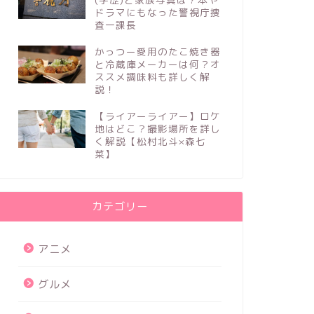
ドラマにもなった警視庁捜
査一課長
かっつー愛用のたこ焼き器
と冷蔵庫メーカーは何？オ
ススメ調味料も詳しく解
説！
【ライアーライアー】ロケ
地はどこ？撮影場所を詳し
く解説【松村北斗×森七
菜】
カテゴリー
アニメ
グルメ