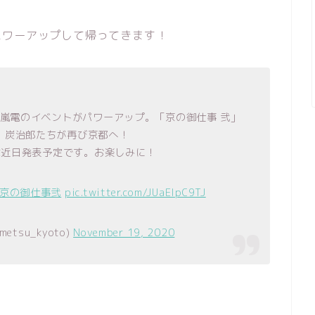
パワーアップして帰ってきます！
×嵐電のイベントがパワーアップ。「京の御仕事 弐」
。炭治郎たちが再び京都へ！
細は近日発表予定です。お楽しみに！
#京の御仕事弐
pic.twitter.com/JUaEIpC9TJ
tsu_kyoto)
November 19, 2020