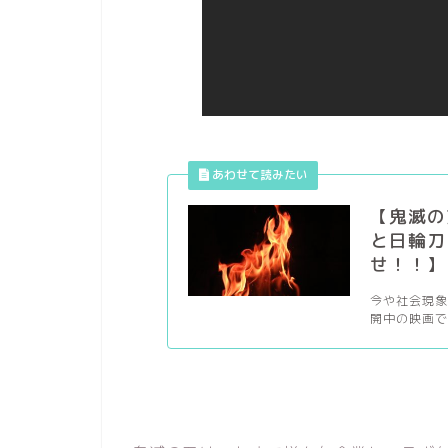
【鬼滅の
と日輪刀
せ！！】
今や社会現象
開中の映画で