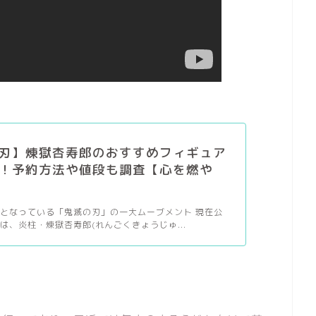
刃】煉獄杏寿郎のおすすめフィギュア
！予約方法や値段も調査【心を燃や
となっている「鬼滅の刃」の一大ムーブメント 現在公
は、炎柱・煉獄杏寿郎(れんごくきょうじゅ...