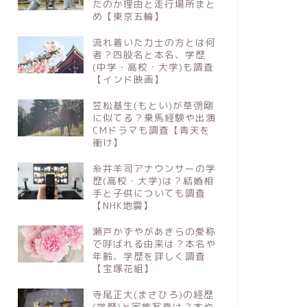
たのか理由と走行場所まと
め【東京五輪】
流れ着いた力士の方とは何
者？四股名と本名、学歴
(中学・高校・大学)も調査
【インド映画】
笠松基生(もとい)が草彅剛
に似てる？乗馬経験や出演
CMドラマも調査【青天を
衝け】
糸井羊司アナウンサーの学
歴(高校・大学)は？結婚相
手と子供についても調査
【NHK地震】
瀬戸かずやがあきらの愛称
で呼ばれる由来は？本名や
年齢、学歴を詳しく調査
【宝塚花組】
寺尾正大(まさひろ)の経歴
(学歴)と家族写真は？本や