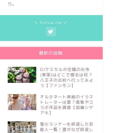
り。
＼ Follow me ／
最新の投稿
DJケミカルが住職のお寺
(実家)はどこで僧名は何？
八王子の古刹へ行ってみよ
う【ファンモン】
オルタネート表紙のイラス
トレーターは誰？画集やコ
ラボ作品を調査【加藤シゲ
アキ】
聖火ランナーを辞退した芸
能人一覧！誰がなぜ辞退し