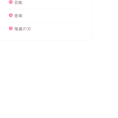
芸能
音楽
鬼滅の刃