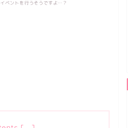
でイベントを行うそうですよ…？
tents
[
]