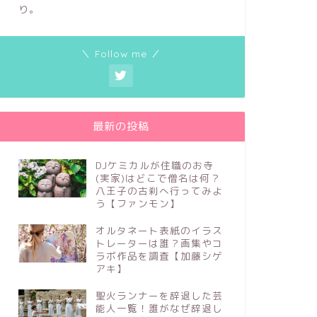
り。
＼ Follow me ／
最新の投稿
DJケミカルが住職のお寺
(実家)はどこで僧名は何？
八王子の古刹へ行ってみよ
う【ファンモン】
オルタネート表紙のイラス
トレーターは誰？画集やコ
ラボ作品を調査【加藤シゲ
アキ】
聖火ランナーを辞退した芸
能人一覧！誰がなぜ辞退し