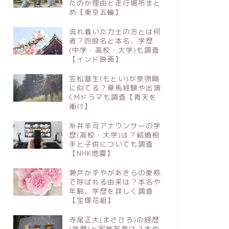
たのか理由と走行場所まと
め【東京五輪】
流れ着いた力士の方とは何
者？四股名と本名、学歴
(中学・高校・大学)も調査
【インド映画】
笠松基生(もとい)が草彅剛
に似てる？乗馬経験や出演
CMドラマも調査【青天を
衝け】
糸井羊司アナウンサーの学
歴(高校・大学)は？結婚相
手と子供についても調査
【NHK地震】
瀬戸かずやがあきらの愛称
で呼ばれる由来は？本名や
年齢、学歴を詳しく調査
【宝塚花組】
寺尾正大(まさひろ)の経歴
(学歴)と家族写真は？本や