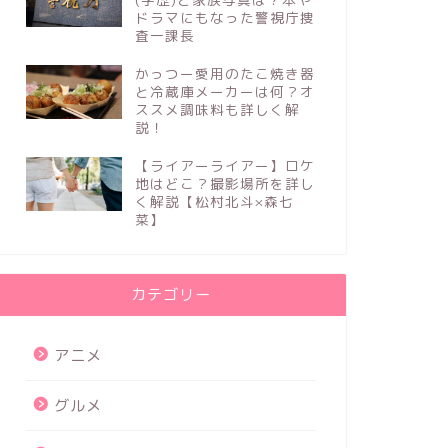
ドラマにもなった警視庁捜
査一課長
かっつー愛用のたこ焼き器
と冷蔵庫メーカーは何？オ
ススメ調味料も詳しく解
説！
【ライアーライアー】ロケ
地はどこ？撮影場所を詳し
く解説【松村北斗×森七
菜】
カテゴリー
アニメ
グルメ