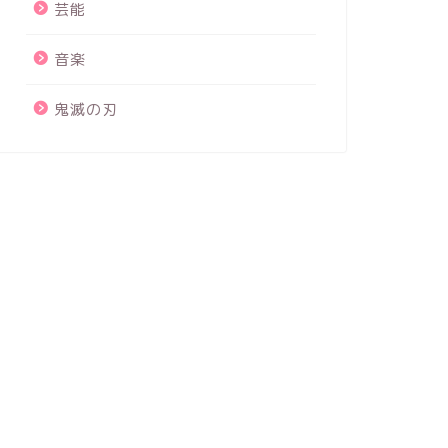
芸能
音楽
鬼滅の刃