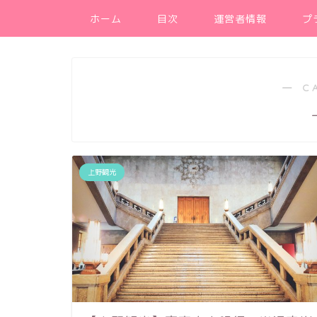
ホーム
目次
運営者情報
プ
― C
上野観光