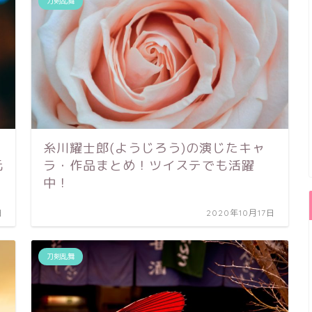
刀剣乱舞
ニ
糸川耀士郎(ようじろう)の演じたキャ
元
ラ・作品まとめ！ツイステでも活躍
中！
日
2020年10月17日
刀剣乱舞