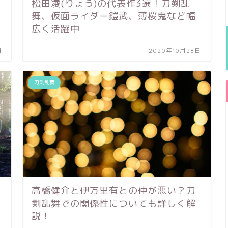
松田凌(りょう)の代表作3選！刀剣乱
舞、仮面ライダー鎧武、薄桜鬼など幅
広く活躍中
日
2020年10月28日
刀剣乱舞
高橋健介と伊万里有との仲が悪い？刀
剣乱舞での関係性についても詳しく解
説！