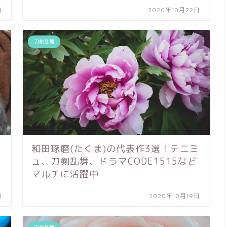
日
2020年10月22日
刀剣乱舞
刀
和田琢磨(たくま)の代表作3選！テニミ
ュ、刀剣乱舞、ドラマCODE1515など
マルチに活躍中
日
2020年10月19日