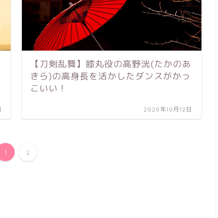
【刀剣乱舞】膝丸役の高野洸(たかのあ
と
きら)の高身長を活かしたダンスがかっ
こいい！
日
2020年10月12日
1
2