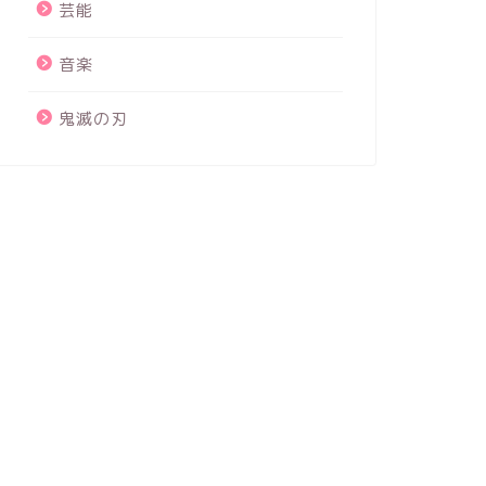
芸能
音楽
鬼滅の刃