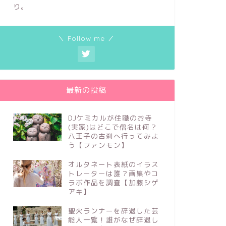
り。
＼ Follow me ／
最新の投稿
DJケミカルが住職のお寺
(実家)はどこで僧名は何？
八王子の古刹へ行ってみよ
う【ファンモン】
オルタネート表紙のイラス
トレーターは誰？画集やコ
ラボ作品を調査【加藤シゲ
アキ】
聖火ランナーを辞退した芸
能人一覧！誰がなぜ辞退し