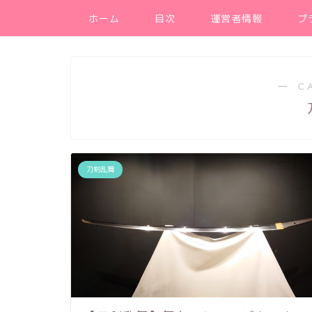
ホーム
目次
運営者情報
プ
― C
刀剣乱舞