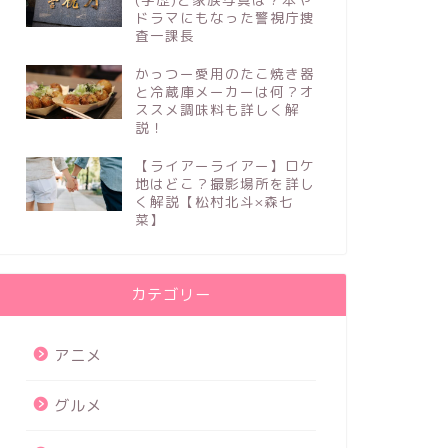
ドラマにもなった警視庁捜
査一課長
かっつー愛用のたこ焼き器
と冷蔵庫メーカーは何？オ
ススメ調味料も詳しく解
説！
【ライアーライアー】ロケ
地はどこ？撮影場所を詳し
く解説【松村北斗×森七
菜】
カテゴリー
アニメ
グルメ