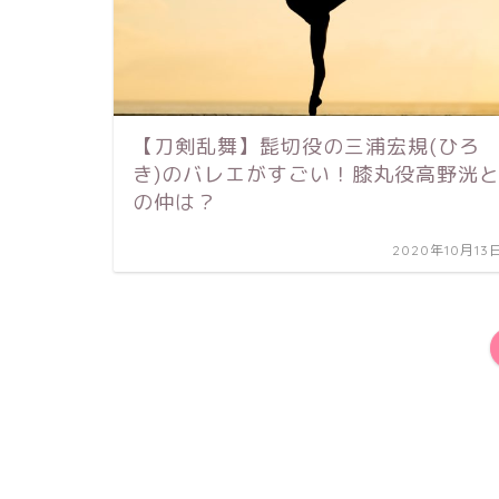
【刀剣乱舞】髭切役の三浦宏規(ひろ
き)のバレエがすごい！膝丸役高野洸
の仲は？
2020年10月13