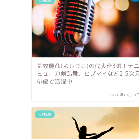
刀剣乱舞
荒牧慶彦(よしひこ)の代表作3選！テ
ミュ、刀剣乱舞、ヒプマイなど2.5次
俳優で活躍中
2020年10月18
刀剣乱舞