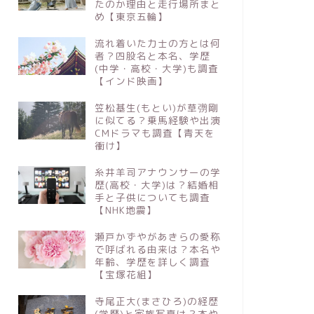
たのか理由と走行場所まと
め【東京五輪】
流れ着いた力士の方とは何
者？四股名と本名、学歴
(中学・高校・大学)も調査
【インド映画】
笠松基生(もとい)が草彅剛
に似てる？乗馬経験や出演
CMドラマも調査【青天を
衝け】
糸井羊司アナウンサーの学
歴(高校・大学)は？結婚相
手と子供についても調査
【NHK地震】
瀬戸かずやがあきらの愛称
で呼ばれる由来は？本名や
年齢、学歴を詳しく調査
【宝塚花組】
寺尾正大(まさひろ)の経歴
(学歴)と家族写真は？本や