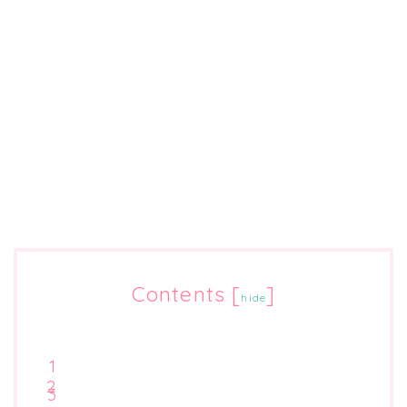
Contents
[
]
hide