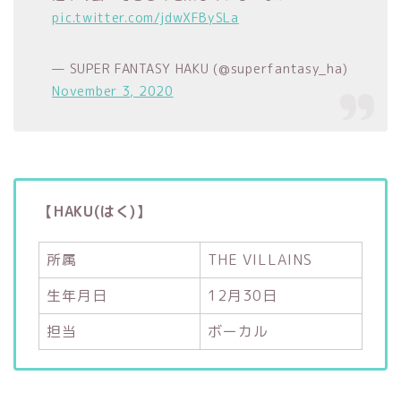
pic.twitter.com/jdwXFBySLa
— SUPER FANTASY HAKU (@superfantasy_ha)
November 3, 2020
【HAKU(はく)】
所属
THE VILLAINS
生年月日
12月30日
担当
ボーカル