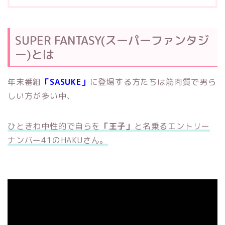
SUPER FANTASY(スーパーファンタジ
ー)とは
年末番組
「SASUKE」
に登場する方たちは筋肉質で男ら
しい方が多い中、
ひときわ中性的で自らを
「王子」
と名乗るエントリー
ナンバー41のHAKUさん。