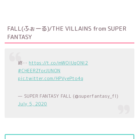
FALL(ふぉーる)/THE VILLAINS from SUPER
FANTASY
終…
https://t.co/mWOIUqONl2
#CHEERZforJUNON
pic.twitter.com/HPVyePto4q
— SUPER FANTASY FALL (@superfantasy_fl)
July 5, 2020