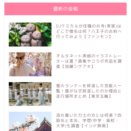
最新の投稿
DJケミカルが住職のお寺(実家)は
どこで僧名は何？八王子の古刹へ
行ってみよう【ファンモン】
オルタネート表紙のイラストレー
ターは誰？画集やコラボ作品を調
査【加藤シゲアキ】
聖火ランナーを辞退した芸能人一
覧！誰がなぜ辞退したのか理由と
走行場所まとめ【東京五輪】
流れ着いた力士の方とは何者？四
股名と本名、学歴(中学・高校・
大学)も調査【インド映画】