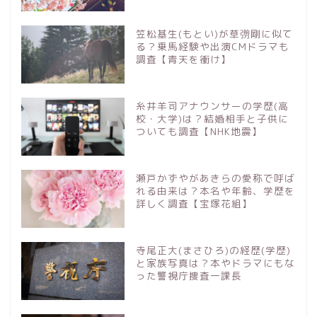
笠松基生(もとい)が草彅剛に似て
る？乗馬経験や出演CMドラマも
調査【青天を衝け】
糸井羊司アナウンサーの学歴(高
校・大学)は？結婚相手と子供に
ついても調査【NHK地震】
瀬戸かずやがあきらの愛称で呼ば
れる由来は？本名や年齢、学歴を
詳しく調査【宝塚花組】
寺尾正大(まさひろ)の経歴(学歴)
と家族写真は？本やドラマにもな
った警視庁捜査一課長