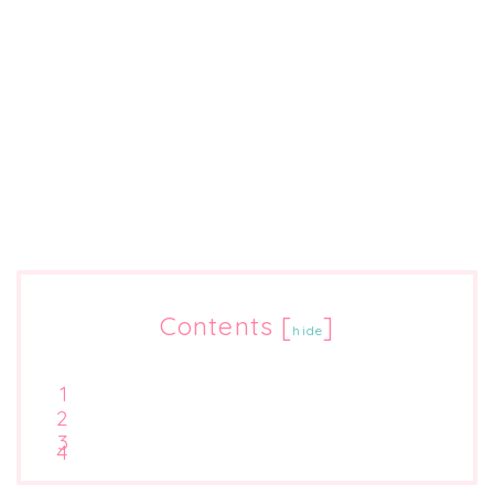
Contents
[
]
hide