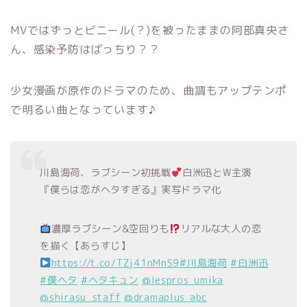
MVではずっとビニール(？)を被ったままの阿部真央さ
ん、感染予防はばっちり？？
少女漫画が原作のドラマのため、曲調もアップテンポ
で明るい曲となっています♪
川島海荷、ラブシーン初挑戦
白洲迅とW主演
『僕らは恋がヘタすぎる』実写ドラマ化
濃厚ラブシーン&空回りも
リアルな大人の恋
を描く【あらすじ】
https://t.co/TZj41nMnS9
#川島海荷
#白洲迅
#僕ヘタ
#ヘタキュン
@lespros_umika
@shirasu_staff
@dramaplus_abc