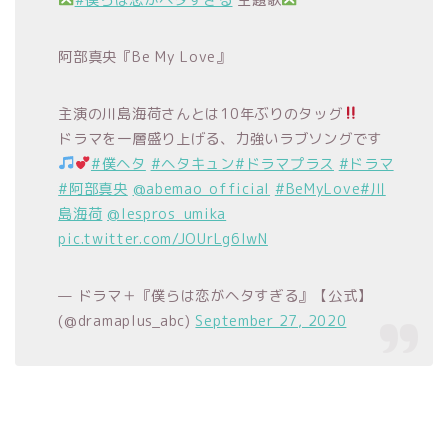
阿部真央『Be My Love』
主演の川島海荷さんとは10年ぶりのタッグ
ドラマを一層盛り上げる、力強いラブソングです
#僕ヘタ
#ヘタキュン
#ドラマプラス
#ドラマ
#阿部真央
@abemao_official
#BeMyLove
#川
島海荷
@lespros_umika
pic.twitter.com/JOUrLg6IwN
— ドラマ＋『僕らは恋がヘタすぎる』【公式】
(@dramaplus_abc)
September 27, 2020