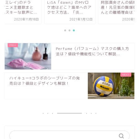
let(ミレイ)のドラ
LiSA「dawn」のMVロ
阿部真央さんの結婚
、アニメ主題歌まと
ケ地はどこ？海岸へのア
産！元旦那の飯塚啓
！ハスキーな歌声に...
クセス方法、「炎...
んとの離婚理由は？
2020年11月18日
2021年1月12日
2020年9月
Perfume（パフューム）マスクの購入方
法は？値段や機能性について解説...
ハイキュー!!コラボのシーブリーズの発
売日は？値段とデザインも解説！