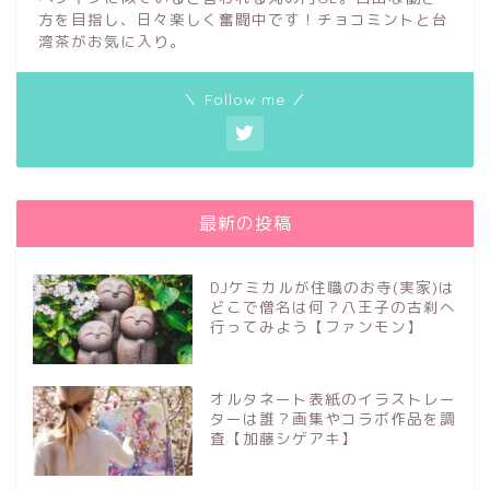
方を目指し、日々楽しく奮闘中です！チョコミントと台
湾茶がお気に入り。
＼ Follow me ／
最新の投稿
DJケミカルが住職のお寺(実家)は
どこで僧名は何？八王子の古刹へ
行ってみよう【ファンモン】
オルタネート表紙のイラストレー
ターは誰？画集やコラボ作品を調
査【加藤シゲアキ】