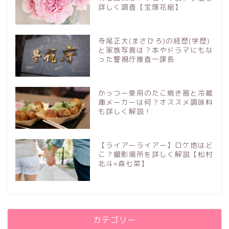
詳しく調査【宝塚花組】
寺尾正大(まさひろ)の経歴(学歴)
と家族写真は？本やドラマにもな
った警視庁捜査一課長
かっつー愛用のたこ焼き器と冷蔵
庫メーカーは何？オススメ調味料
も詳しく解説！
【ライアーライアー】ロケ地はど
こ？撮影場所を詳しく解説【松村
北斗×森七菜】
カテゴリー