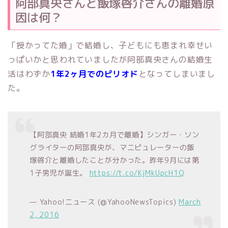
阿部真央さんと飯塚啓介さんの離婚原
因は何？
「授かってた婚」で結婚し、子どもにも恵まれ幸せい
っぱいかと思われていましたが阿部真央さんの結婚生
活はわずか
1年2ヶ月でのピリオド
となってしまいまし
た。
【阿部真央 結婚1年2カ月で離婚】シンガー・ソン
グライターの阿部真央が、マニピュレーターの飯
塚啓介と離婚したことが分かった。昨年9月には第
1子男児が誕生。
https://t.co/KjMkUpcH1Q
— Yahoo!ニュース (@YahooNewsTopics)
March
2, 2016