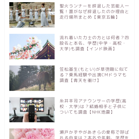
聖火ランナーを辞退した芸能人一
覧！誰がなぜ辞退したのか理由と
走行場所まとめ【東京五輪】
流れ着いた力士の方とは何者？四
股名と本名、学歴(中学・高校・
大学)も調査【インド映画】
笠松基生(もとい)が草彅剛に似て
る？乗馬経験や出演CMドラマも
調査【青天を衝け】
糸井羊司アナウンサーの学歴(高
校・大学)は？結婚相手と子供に
ついても調査【NHK地震】
瀬戸かずやがあきらの愛称で呼ば
れる由来は？本名や年齢、学歴を