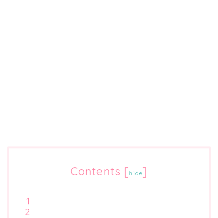
Contents
[
]
hide