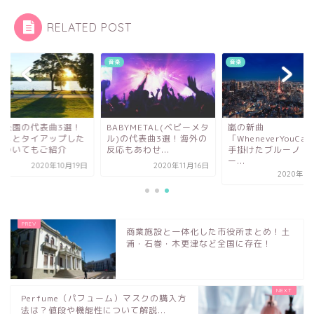
RELATED POST
音楽
音楽
い公園の代表曲3選！
BABYMETAL(ベビーメタ
嵐の新曲
ニメとタイアップした
ル)の代表曲3選！海外の
「WheneverYouCal
についてもご紹介
反応もあわせ...
手掛けたブルーノ・
ー...
2020年10月19日
2020年11月16日
2020年9
商業施設と一体化した市役所まとめ！土
浦・石巻・木更津など全国に存在！
Perfume（パフューム）マスクの購入方
法は？値段や機能性について解説...