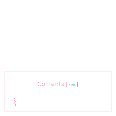
Contents
[
]
hide