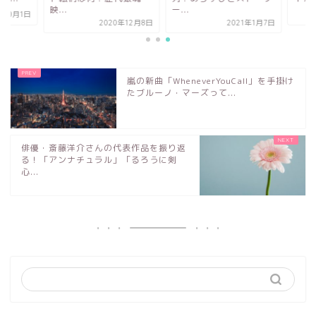
.
ー...
2020年1
2020年12月8日
2021年1月7日
嵐の新曲「WheneverYouCall」を手掛け
たブルーノ・マーズって...
俳優・斎藤洋介さんの代表作品を振り返
る！「アンナチュラル」「るろうに剣
心...