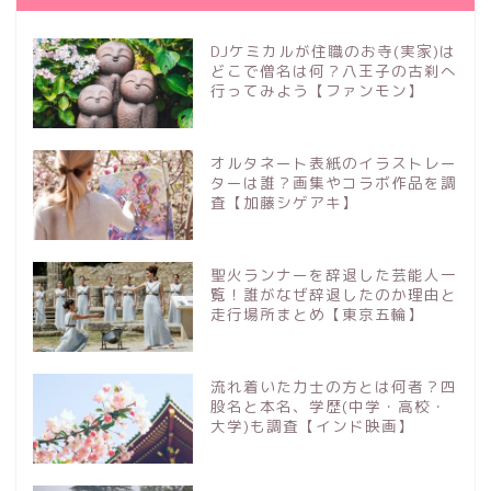
DJケミカルが住職のお寺(実家)は
どこで僧名は何？八王子の古刹へ
行ってみよう【ファンモン】
オルタネート表紙のイラストレー
ターは誰？画集やコラボ作品を調
査【加藤シゲアキ】
聖火ランナーを辞退した芸能人一
覧！誰がなぜ辞退したのか理由と
走行場所まとめ【東京五輪】
流れ着いた力士の方とは何者？四
股名と本名、学歴(中学・高校・
大学)も調査【インド映画】