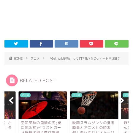
HOME
アニメ
「Get Wild退勤」って何？元ネタのツイート主は誰？
RELATED POST
メ
アニメ
アニメ
知英秋の鬼滅の刃(炭
映画スラムダンクの見る
歌手ELISA（エリサ
郎＆柱)イラストカー
順番とアニメとの時系
んのアニソンまとめ
絵柄は何？歴代銀魂
列！あらすじとストーリ
イアップしたアニメ..