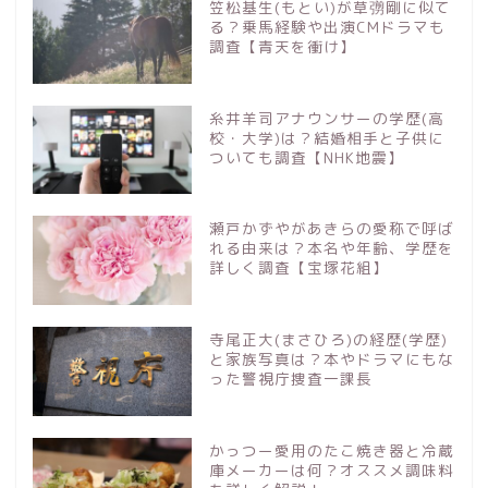
笠松基生(もとい)が草彅剛に似て
る？乗馬経験や出演CMドラマも
調査【青天を衝け】
糸井羊司アナウンサーの学歴(高
校・大学)は？結婚相手と子供に
ついても調査【NHK地震】
瀬戸かずやがあきらの愛称で呼ば
れる由来は？本名や年齢、学歴を
詳しく調査【宝塚花組】
寺尾正大(まさひろ)の経歴(学歴)
と家族写真は？本やドラマにもな
った警視庁捜査一課長
かっつー愛用のたこ焼き器と冷蔵
庫メーカーは何？オススメ調味料