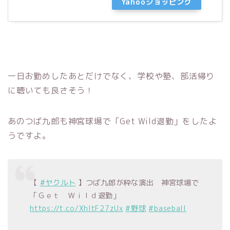
Yahooショッピング
一日お勤めしたあとだけでなく、学校や塾、部活帰り
に聴いても良さそう！
あのつば九郎も神宮球場で「Get Wild退勤」をしたよ
うですよ。
【
#ヤクルト
】つば九郎が粋な演出 神宮球場で
「Ｇｅｔ Ｗｉｌｄ退勤」
https://t.co/XhItF27zUx
#野球
#baseball