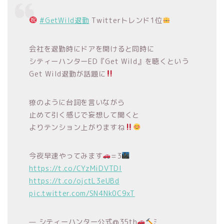
#GetWild退勤
Twitterトレンド1位
会社を退勤時にドアを開けると同時に
シティーハンターED『Get Wild』を聴くという
Get Wild退勤が話題に
獠のように台詞を言いながら
止めて引く感じで妄想して聞くと
よりテンション上がりますね
今夜早速やってみます
=3
https://t.co/CYzMiDVTDI
https://t.co/ojctL3eUBd
pic.twitter.com/SN4Nk0C9xT
— シティーハンター公式@35th
ﾐ