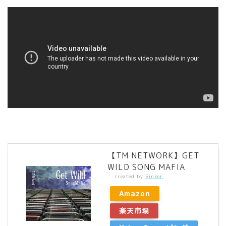
【TM NETWORK】GET
WILD SONG MAFIA
created by
Rinker
Amazon
楽天市場