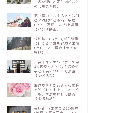
たのか理由と走行場所まと
め【東京五輪】
流れ着いた力士の方とは何
者？四股名と本名、学歴
(中学・高校・大学)も調査
【インド映画】
笠松基生(もとい)が草彅剛
に似てる？乗馬経験や出演
CMドラマも調査【青天を
衝け】
糸井羊司アナウンサーの学
歴(高校・大学)は？結婚相
手と子供についても調査
【NHK地震】
瀬戸かずやがあきらの愛称
で呼ばれる由来は？本名や
年齢、学歴を詳しく調査
【宝塚花組】
寺尾正大(まさひろ)の経歴
(学歴)と家族写真は？本や