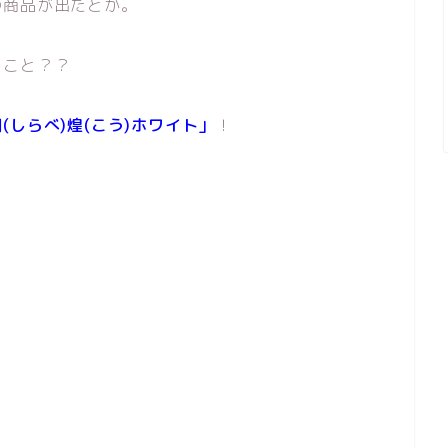
の商品が出たとか。
うこと？？
(しらべ)煌(こう)ホワイト」
！