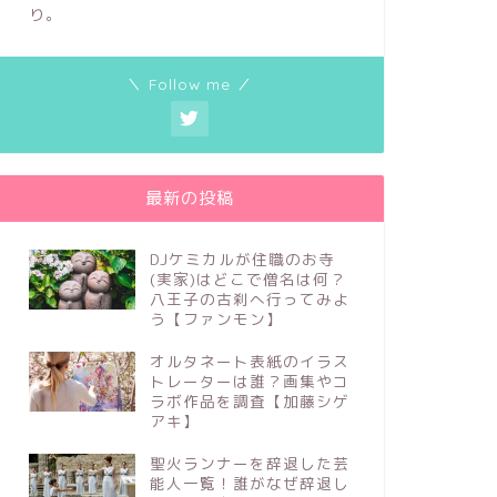
り。
＼ Follow me ／
最新の投稿
DJケミカルが住職のお寺
(実家)はどこで僧名は何？
八王子の古刹へ行ってみよ
う【ファンモン】
オルタネート表紙のイラス
トレーターは誰？画集やコ
ラボ作品を調査【加藤シゲ
アキ】
聖火ランナーを辞退した芸
能人一覧！誰がなぜ辞退し