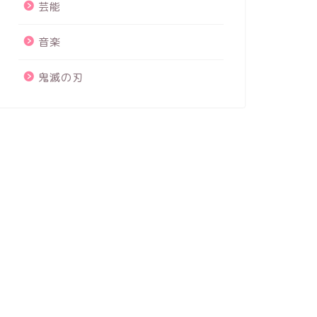
芸能
音楽
鬼滅の刃