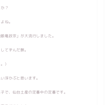
すか？
すよね。
独眼竜政宗」が大流行しました。
そしてずんだ餅。
。。）
思い浮かぶと思います。
菓子で、仙台土産の定番中の定番です。