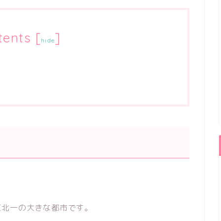
tents
[
]
hide
東北一の大きな都市です。