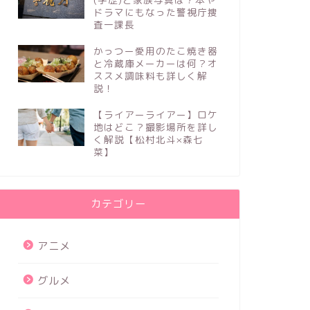
ドラマにもなった警視庁捜
査一課長
かっつー愛用のたこ焼き器
と冷蔵庫メーカーは何？オ
ススメ調味料も詳しく解
説！
【ライアーライアー】ロケ
地はどこ？撮影場所を詳し
く解説【松村北斗×森七
菜】
カテゴリー
アニメ
グルメ