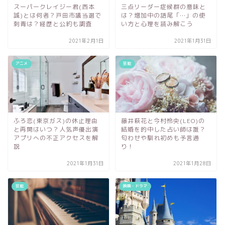
スーパークレイジー君(西本
三点リーダー症候群の意味と
誠)とは何者？戸田市議当選で
は？増加中の語尾「…」の使
刺青は？経歴と公約も調査
い方と心理を読み解こう
2021年2月1日
2021年1月31日
アニメ
芸能
ふろ恋(東京ガス)の休止理由
藤井萩花と今村怜央(LEO)の
と再開はいつ？人気声優出演
結婚を的中した占い師は誰？
アプリへの不正アクセスを解
匂わせや馴れ初めも予言通
説
り！
2021年1月31日
2021年1月28日
芸能
映画・ドラマ