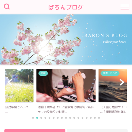
ばろんブログ
芸能
映画・ドラマ
因は誹謗中傷でヘラっ
池脇千鶴が老けた？急激劣化は病気？新ド
【天国と地獄サイコな
身...
ラマの役作りの影響...
こ？撮影場所を詳しく..