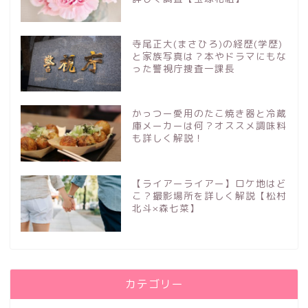
寺尾正大(まさひろ)の経歴(学歴)
と家族写真は？本やドラマにもな
った警視庁捜査一課長
かっつー愛用のたこ焼き器と冷蔵
庫メーカーは何？オススメ調味料
も詳しく解説！
【ライアーライアー】ロケ地はど
こ？撮影場所を詳しく解説【松村
北斗×森七菜】
カテゴリー