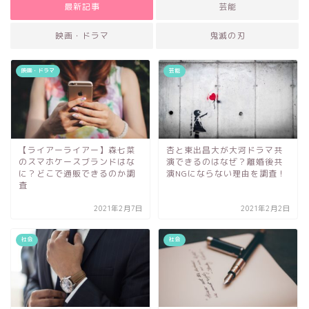
最新記事
芸能
映画・ドラマ
鬼滅の刃
映画・ドラマ
芸能
【ライアーライアー】森七菜
杏と東出昌大が大河ドラマ共
のスマホケースブランドはな
演できるのはなぜ？離婚後共
に？どこで通販できるのか調
演NGにならない理由を調査！
査
2021年2月7日
2021年2月2日
社会
社会