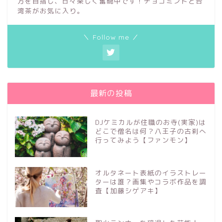
方を目指し、日々楽しく奮闘中です！チョコミントと台
湾茶がお気に入り。
＼ Follow me ／
最新の投稿
DJケミカルが住職のお寺(実家)は
どこで僧名は何？八王子の古刹へ
行ってみよう【ファンモン】
オルタネート表紙のイラストレー
ターは誰？画集やコラボ作品を調
査【加藤シゲアキ】