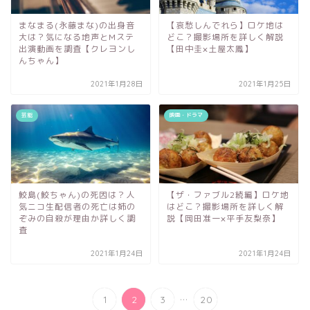
まなまる(永藤まな)の出身音
【哀愁しんでれら】ロケ地は
大は？気になる地声とMステ
どこ？撮影場所を詳しく解説
出演動画を調査【クレヨンし
【田中圭×土屋太鳳】
んちゃん】
2021年1月28日
2021年1月25日
芸能
映画・ドラマ
鮫島(鮫ちゃん)の死因は？人
【ザ・ファブル2続編】ロケ地
気ニコ生配信者の死亡は姉の
はどこ？撮影場所を詳しく解
ぞみの自殺が理由か詳しく調
説【岡田准一×平手友梨奈】
査
2021年1月24日
2021年1月24日
...
1
2
3
20