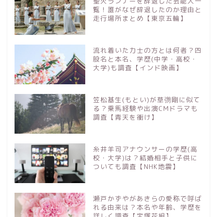
聖火ランナーを辞退した芸能人一
覧！誰がなぜ辞退したのか理由と
走行場所まとめ【東京五輪】
流れ着いた力士の方とは何者？四
股名と本名、学歴(中学・高校・
大学)も調査【インド映画】
笠松基生(もとい)が草彅剛に似て
る？乗馬経験や出演CMドラマも
調査【青天を衝け】
糸井羊司アナウンサーの学歴(高
校・大学)は？結婚相手と子供に
ついても調査【NHK地震】
瀬戸かずやがあきらの愛称で呼ば
れる由来は？本名や年齢、学歴を
詳しく調査【宝塚花組】