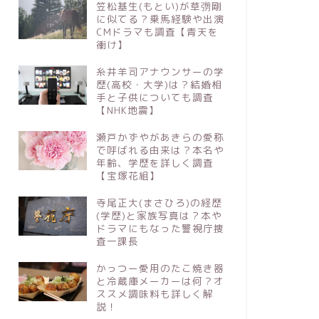
笠松基生(もとい)が草彅剛
に似てる？乗馬経験や出演
CMドラマも調査【青天を
瀬戸かずやがあきらの愛称で呼ばれ
かっつー
衝け】
る由来は？本名や年齢、学歴を詳し
メーカー
く調査【宝塚花組】
しく解説
糸井羊司アナウンサーの学
歴(高校・大学)は？結婚相
手と子供についても調査
2021年2月13日
【NHK地震】
瀬戸かずやがあきらの愛称
で呼ばれる由来は？本名や
芸能
芸能
年齢、学歴を詳しく調査
【宝塚花組】
寺尾正大(まさひろ)の経歴
(学歴)と家族写真は？本や
ドラマにもなった警視庁捜
査一課長
かっつー愛用のたこ焼き器
と冷蔵庫メーカーは何？オ
杏と東出昌大が大河ドラマ共演でき
藤井萩花
ススメ調味料も詳しく解
るのはなぜ？離婚後共演NGになら
的中した
説！