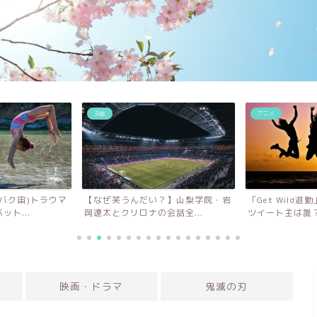
アニメ
音楽
い？】山梨学院・岩
「Get Wild退勤」って何？元ネタの
LiSA「da
の会話全...
ツイート主は誰？
こ？海岸へのア
映画・ドラマ
鬼滅の刃