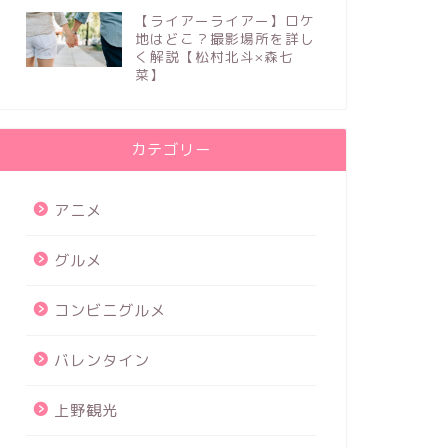
ない理由を調査！
初めも予
【ライアーライアー】ロケ
地はどこ？撮影場所を詳し
2021年2月2日
く解説【松村北斗×森七
菜】
芸能
芸能
カテゴリー
アニメ
グルメ
コンビニグルメ
まなまる(永藤まな)の出身音大は？
鮫島(鮫
気になる地声とMステ出演動画を調
生配信者
バレンタイン
査【クレヨンしんちゃん】
理由か詳
2021年1月28日
上野観光