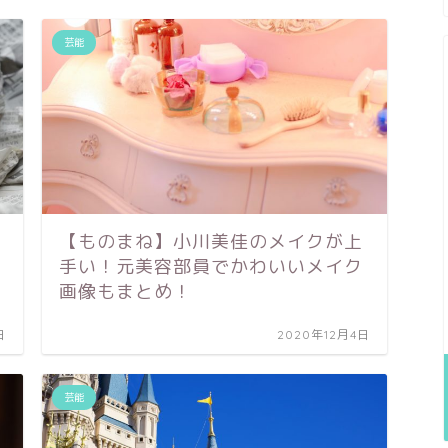
芸能
【ものまね】小川美佳のメイクが上
手い！元美容部員でかわいいメイク
画像もまとめ！
日
2020年12月4日
芸能