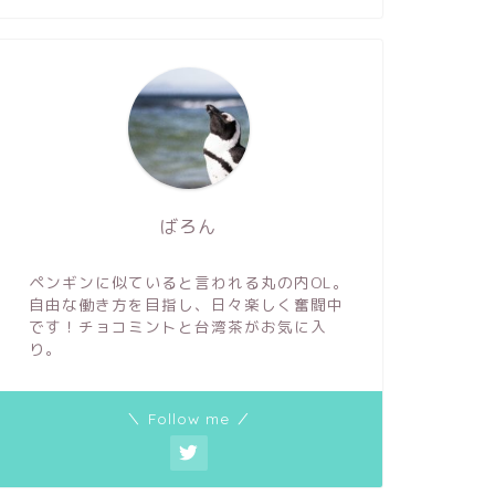
芸能
芸能
ばろん
オルタネート表紙のイラストレータ
流れ着い
ペンギンに似ていると言われる丸の内OL。
ーは誰？画集やコラボ作品を調査
名と本名
自由な働き方を目指し、日々楽しく奮闘中
【加藤シゲアキ】
も調査【
です！チョコミントと台湾茶がお気に入
り。
2021年3月3日
＼ Follow me ／
芸能
芸能