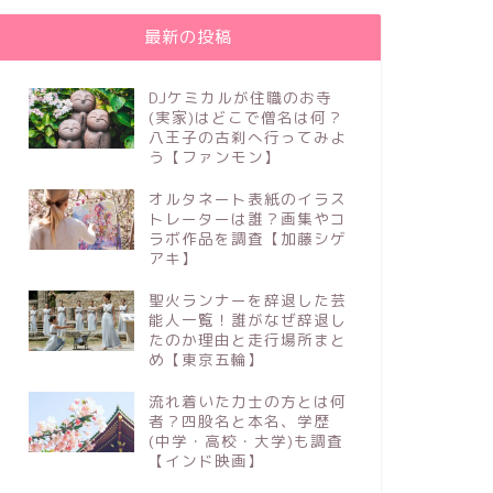
最新の投稿
DJケミカルが住職のお寺
(実家)はどこで僧名は何？
八王子の古刹へ行ってみよ
う【ファンモン】
笠松基生(もとい)が草彅剛に似て
糸井羊司
る？乗馬経験や出演CMドラマも調
校・大学
オルタネート表紙のイラス
査【青天を衝け】
ても調査
トレーターは誰？画集やコ
ラボ作品を調査【加藤シゲ
アキ】
2021年2月21日
聖火ランナーを辞退した芸
能人一覧！誰がなぜ辞退し
芸能
芸能
たのか理由と走行場所まと
め【東京五輪】
流れ着いた力士の方とは何
者？四股名と本名、学歴
(中学・高校・大学)も調査
【インド映画】