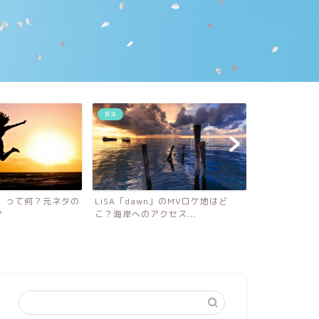
芸能
映画・ドラマ
wn」のMVロケ地はど
【今くら】井上咲楽の眉毛サロンは
【花束みた
クセス...
どこ？クーポンを使って憧...
どこ？撮影