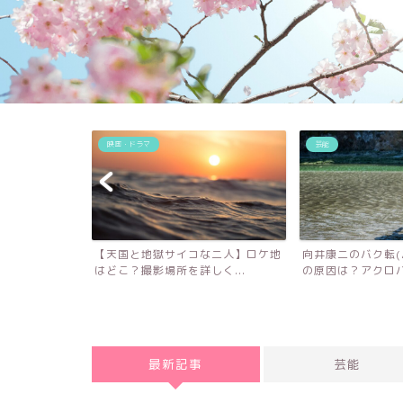
芸能
芸能
コな二人】ロケ地
向井康二のバク転(バク宙)トラウマ
【なぜ笑うんだ
詳しく...
の原因は？アクロバット...
岡遼太とクリロナ
最新記事
芸能